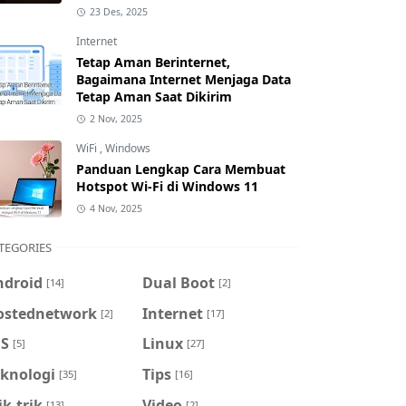
23 Des, 2025
Internet
Tetap Aman Berinternet,
Bagaimana Internet Menjaga Data
Tetap Aman Saat Dikirim
2 Nov, 2025
WiFi
,
Windows
Panduan Lengkap Cara Membuat
Hotspot Wi-Fi di Windows 11
4 Nov, 2025
TEGORIES
ndroid
Dual Boot
[14]
[2]
ostednetwork
Internet
[2]
[17]
OS
Linux
[5]
[27]
eknologi
Tips
[35]
[16]
ik-trik
Video
[13]
[2]