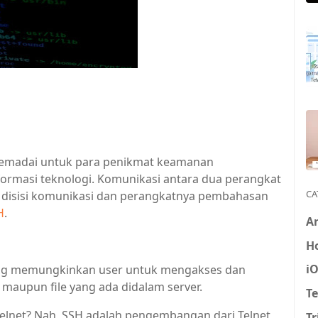
memadai untuk para penikmat keamanan
formasi teknologi. Komunikasi antara dua perangkat
CA
 disisi komunikasi dan perangkatnya pembahasan
H
.
A
H
i
yang memungkinkan user untuk mengakses dan
aupun file yang ada didalam server.
T
telnet? Nah, SSH adalah pengembangan dari Telnet
Tr