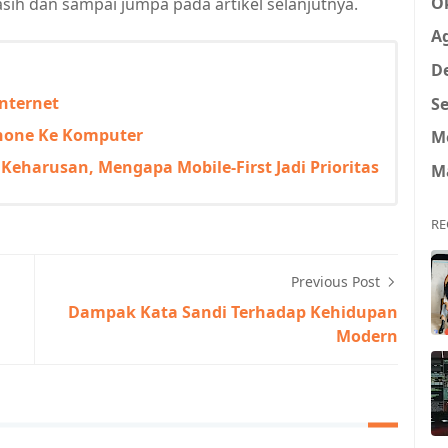
O
ih dan sampai jumpa pada artikel selanjutnya.
A
D
nternet
Se
phone Ke Komputer
M
 Keharusan, Mengapa Mobile-First Jadi Prioritas
M
RE
Previous Post
Dampak Kata Sandi Terhadap Kehidupan
Modern