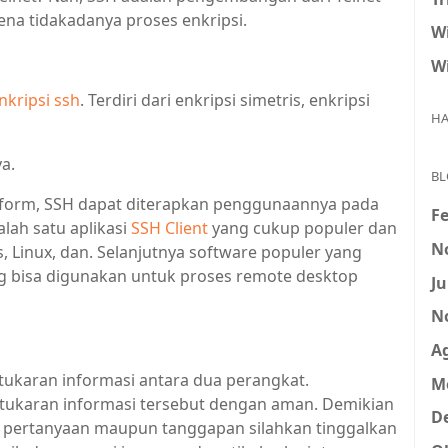
na tidakadanya proses enkripsi.
Wi
Wi
nkripsi ssh
. Terdiri dari enkripsi simetris, enkripsi
HA
a.
BL
form, SSH dapat diterapkan penggunaannya pada
Fe
alah satu aplikasi
SSH Client
yang cukup populer dan
N
Linux, dan. Selanjutnya software populer yang
g bisa digunakan untuk proses remote desktop
Ju
N
A
ukaran informasi antara dua perangkat.
M
tukaran informasi tersebut dengan aman. Demikian
D
ai pertanyaan maupun tanggapan silahkan tinggalkan