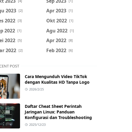
kt 2023
Sep 2023
[4]
[1]
gu 2023
Apr 2023
[2]
[1]
es 2022
Okt 2022
[3]
[1]
p 2022
Agu 2022
[1]
[1]
ei 2022
Apr 2022
[5]
[8]
ar 2022
Feb 2022
[2]
[6]
CENT POST
Cara Mengunduh Video TikTok
dengan Kualitas HD Tanpa Logo
2026/2/25
Daftar Cheat Sheet Perintah
Jaringan Linux: Panduan
Konfigurasi dan Troubleshooting
2025/12/23