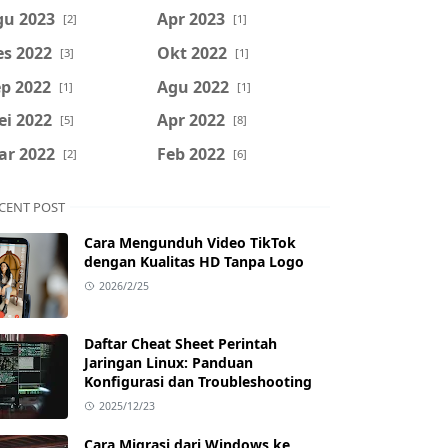
gu 2023
Apr 2023
[2]
[1]
es 2022
Okt 2022
[3]
[1]
p 2022
Agu 2022
[1]
[1]
ei 2022
Apr 2022
[5]
[8]
ar 2022
Feb 2022
[2]
[6]
CENT POST
Cara Mengunduh Video TikTok
dengan Kualitas HD Tanpa Logo
2026/2/25
Daftar Cheat Sheet Perintah
Jaringan Linux: Panduan
Konfigurasi dan Troubleshooting
2025/12/23
Cara Migrasi dari Windows ke