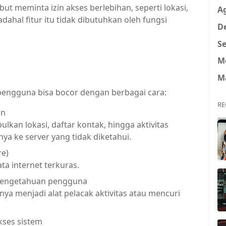
ebut meminta izin akses berlebihan, seperti lokasi,
A
ahal fitur itu tidak dibutuhkan oleh fungsi
D
Se
M
M
 pengguna bisa bocor dengan berbagai cara:
RE
in
kan lokasi, daftar kontak, hingga aktivitas
a ke server yang tidak diketahui.
re)
ta internet terkuras.
pengetahuan pengguna
lnya menjadi alat pelacak aktivitas atau mencuri
ses sistem