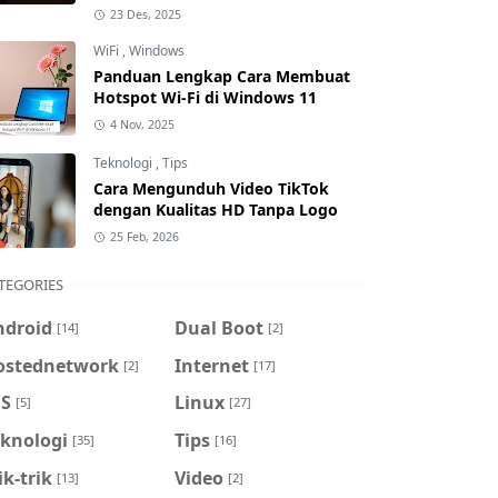
23 Des, 2025
WiFi
,
Windows
Panduan Lengkap Cara Membuat
Hotspot Wi-Fi di Windows 11
4 Nov, 2025
Teknologi
,
Tips
Cara Mengunduh Video TikTok
dengan Kualitas HD Tanpa Logo
25 Feb, 2026
TEGORIES
ndroid
Dual Boot
[14]
[2]
ostednetwork
Internet
[2]
[17]
OS
Linux
[5]
[27]
eknologi
Tips
[35]
[16]
ik-trik
Video
[13]
[2]