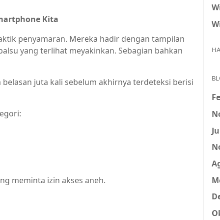
Wi
martphone Kita
Wi
aktik penyamaran. Mereka hadir dengan tampilan
 palsu yang terlihat meyakinkan. Sebagian bahkan
HA
BL
belasan juta kali sebelum akhirnya terdeteksi berisi
Fe
egori:
N
Ju
N
A
M
ang meminta izin akses aneh.
D
O